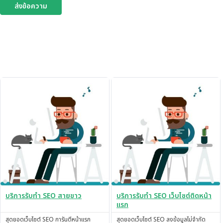
ส่งข้อความ
บริการรับทำ SEO สายขาว
บริการรับทำ SEO เว็บไซต์ติดหน้า
แรก
สุดยอดเว็บไซต์ SEO การันตีหน้าแรก
สุดยอดเว็บไซต์ SEO ลงข้อมูลไม่จำกัด