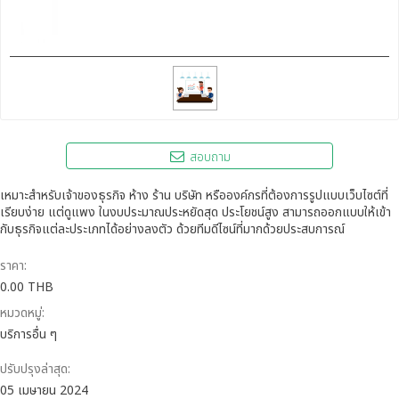
สอบถาม
เหมาะสำหรับเจ้าของธุรกิจ ห้าง ร้าน บริษัท หรือองค์กรที่ต้องการรูปแบบเว็บไซต์ที่
เรียบง่าย แต่ดูแพง ในงบประมาณประหยัดสุด ประโยชน์สูง สามารถออกแบบให้เข้า
กับธุรกิจแต่ละประเภทได้อย่างลงตัว ด้วยทีมดีไซน์ที่มากด้วยประสบการณ์
ราคา:
0.00 THB
หมวดหมู่:
บริการอื่น ๆ
ปรับปรุงล่าสุด:
05 เมษายน 2024