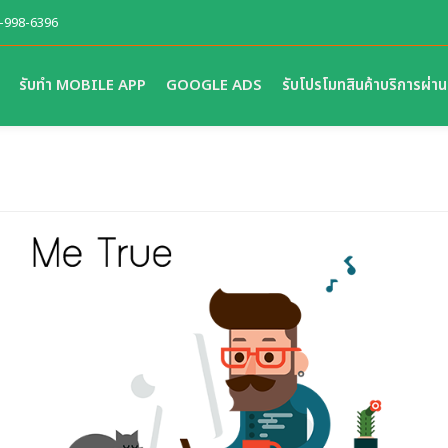
-998-6396
รับทำ MOBILE APP
GOOGLE ADS
รับโปรโมทสินค้าบริการ