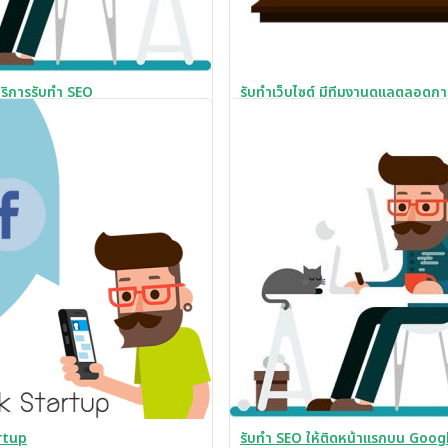
นบริการรับทำ SEO
รับทำเว็บไซต์ มีทีมงานดูแลตลอดกา
ำหรับเจ้าของธุรกิจหรือองค์กรที่ต้องการรูป
สุดยอดเว็บไซต์ SEO การันตีหน้าแรก Google
าย แต่ดูแพง
ข้อมูลและออกแบบเว็บไซต์ ไม่จำกัด
สอบถาม
สอบถาม
rtup
รับทำ SEO ให้ติดหน้าแรกบน Goog