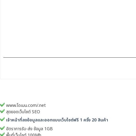
www.โดเมน.com/.net
สุดยอดเว็บไซต์ SEO
เจ้าหน้าที่ลงข้อมูลและออกแบบเว็บไซต์ฟรี 1 ครั้ง 20 สินค้า
อัตราการรับ-ส่ง ข้อมูล 1GB
พื้นที่เว็บไซต์ 100Mb