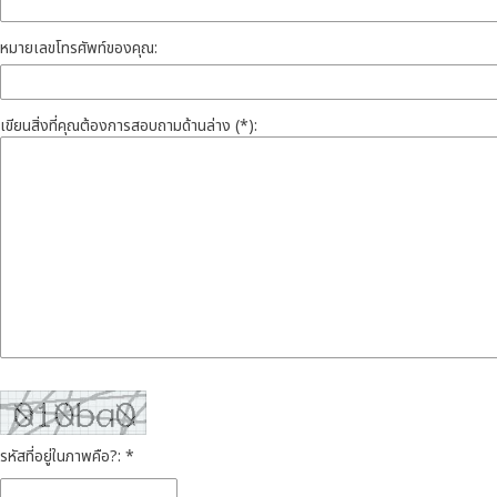
หมายเลขโทรศัพท์ของคุณ:
เขียนสิ่งที่คุณต้องการสอบถามด้านล่าง (*):
รหัสที่อยู่ในภาพคือ?: *