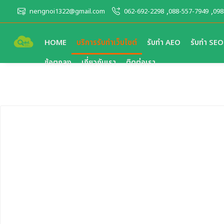
,
,
nengnoi1322@gmail.com
062-692-2298
088-557-7949
098
HOME
บริการรับทำเว็บไซต์
รับทำ AEO
รับทำ SEO
ข้อตกลง
เกี่ยวกับเรา
ติดต่อเรา