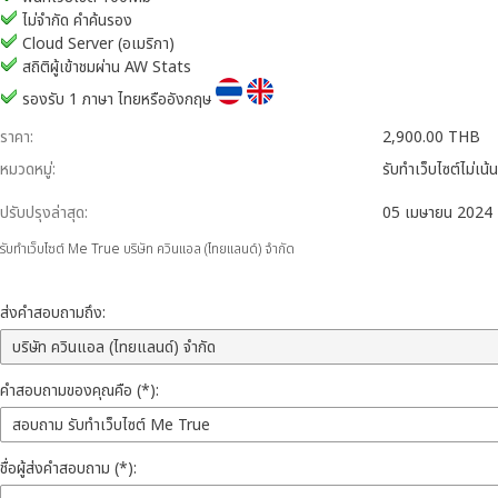
ไม่จำกัด คำค้นรอง
Cloud Server (อเมริกา)
สถิติผู้เข้าชมผ่าน AW Stats
รองรับ 1 ภาษา ไทยหรืออังกฤษ
ราคา:
2,900.00 THB
หมวดหมู่:
รับทำเว็บไซต์ไม่เน
ปรับปรุงล่าสุด:
05 เมษายน 2024
รับทำเว็บไซต์ Me True บริษัท ควินแอล (ไทยแลนด์) จำกัด
ส่งคำสอบถามถึง:
คำสอบถามของคุณคือ (*):
ชื่อผู้ส่งคำสอบถาม (*):