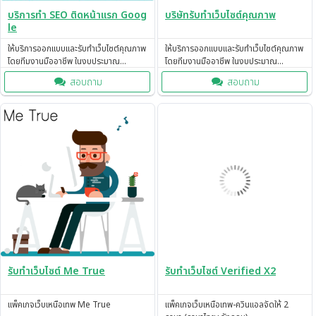
บริการทำ SEO ติดหน้าแรก Goog
บริษัทรับทำเว็บไซต์คุณภาพ
le
ให้บริการออกแบบและรับทำเว็บไซต์คุณภาพ
ให้บริการออกแบบและรับทำเว็บไซต์คุณภาพ
โดยทีมงานมืออาชีพ ในงบประมาณ
โดยทีมงานมืออาชีพ ในงบประมาณ
ประหยัดสุด
ประหยัดสุด
สอบถาม
สอบถาม
รับทำเว็บไซต์ Me True
รับทำเว็บไซต์ Verified X2
แพ็คเกจเว็บเหนือเทพ Me True
แพ็คเกจเว็บเหนือเทพ-ควินแอลจัดให้ 2