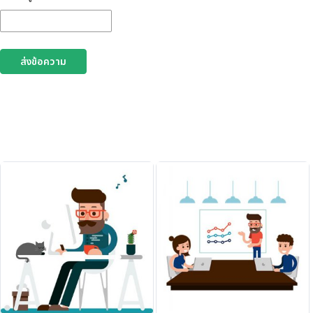
ส่งข้อความ